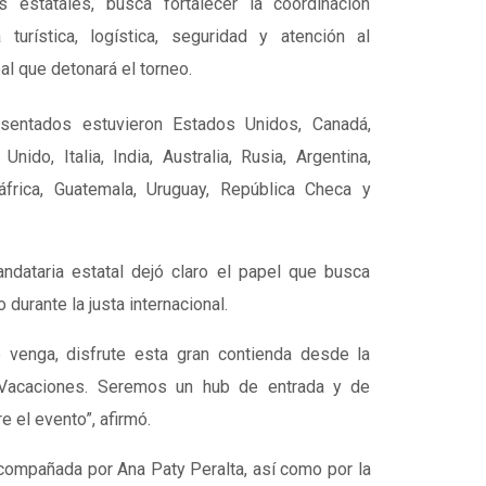
s estatales, busca fortalecer la coordinación
 turística, logística, seguridad y atención al
bal que detonará el torneo.
esentados estuvieron
Estados Unidos
,
Canadá
,
 Unido
,
Italia
,
India
,
Australia
,
Rusia
,
Argentina
,
áfrica
,
Guatemala
,
Uruguay
,
República Checa
y
andataria estatal dejó claro el papel que busca
durante la justa internacional.
 venga, disfrute esta gran contienda desde la
 Vacaciones. Seremos un hub de entrada y de
 el evento”, afirmó.
acompañada por
Ana Paty Peralta
, así como por la