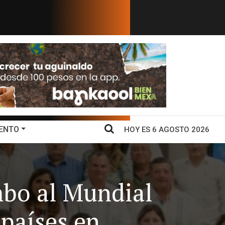
 Sheinbaum para recuperar importa...
¿Por qué Sheinbau
ENTO
HOY ES 6 AGOSTO 2026
mbo al Mundial
 países en