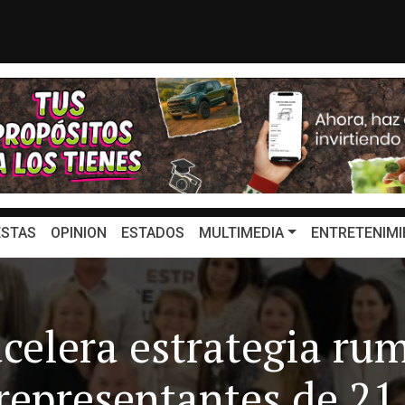
n México serán publicado en mi...
¿Cuál es el plan de
STAS
OPINION
ESTADOS
MULTIMEDIA
ENTRETENIMI
celera estrategia ru
representantes de 21