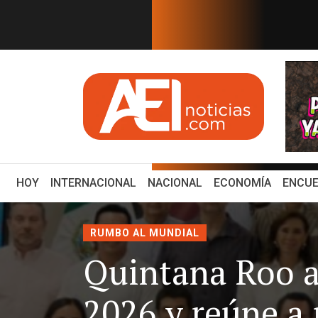
EN TIEMPO REAL
de MVS Noticias tras consol...
Estudios de fracking e
(CURRENT)
HOY
INTERNACIONAL
NACIONAL
ECONOMÍA
ENCUE
RUMBO AL MUNDIAL
Quintana Roo a
2026 y reúne a 