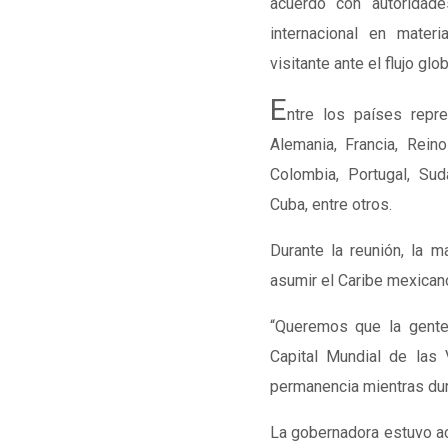
acuerdo con autoridade
internacional en materia
visitante ante el flujo glo
E
ntre los países repr
Alemania
,
Francia
,
Reino
Colombia
,
Portugal
,
Sud
Cuba
, entre otros.
Durante la reunión, la m
asumir el Caribe mexicano 
“Queremos que la gente
Capital Mundial de las
permanencia mientras dure
La gobernadora estuvo 