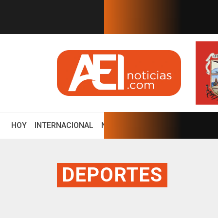
EN TIEMPO REAL
um al CJNG y al gobi...
El mensaje de Washington al C
(CURRENT)
HOY
INTERNACIONAL
NACIONAL
ECONOMÍA
ENCUE
DEPORTES