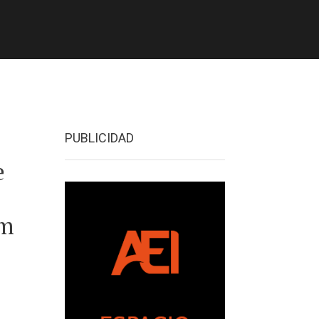
PUBLICIDAD
e
n
lm