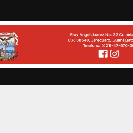
JNG: ya no es advertenc...
Claudia y García Harfuc
STAS
OPINION
ESTADOS
MULTIMEDIA
ENTRETENIMI