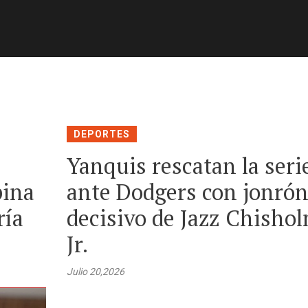
DEPORTES
Yanquis rescatan la seri
pina
ante Dodgers con jonró
ría
decisivo de Jazz Chisho
Jr.
Julio 20,2026