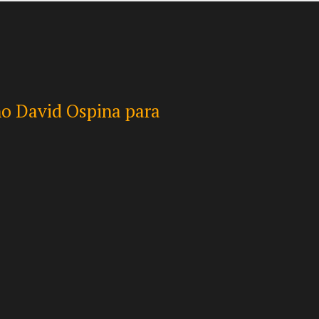
 ante Dodgers con
isholm Jr.