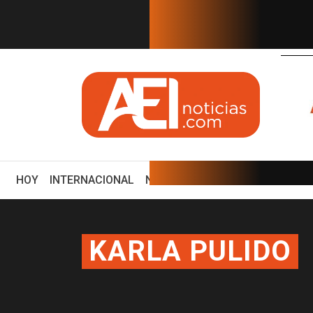
EN TIEMPO REAL
io: Eduardo Osuna, Guillerm...
ZACATECAS DEBE SER UNO 
(CURRENT)
HOY
INTERNACIONAL
NACIONAL
ECONOMÍA
ENCUE
KARLA PULIDO