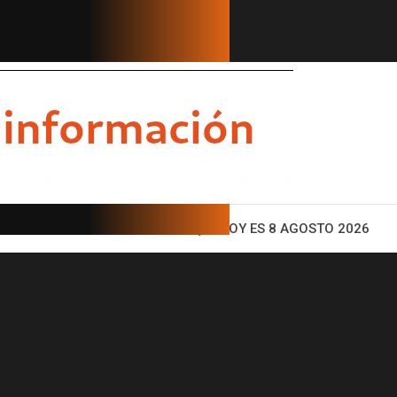
, conductor anuncia su salida tra...
GOBERNADORE
ENTO
HOY ES 8 AGOSTO 2026