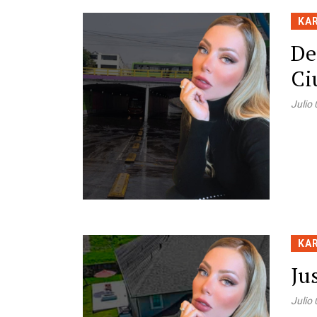
KA
De
Ci
Julio
KA
Ju
Julio