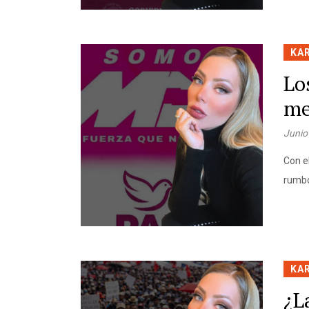
KA
Lo
me
Junio
Con e
rumbo
KA
¿L