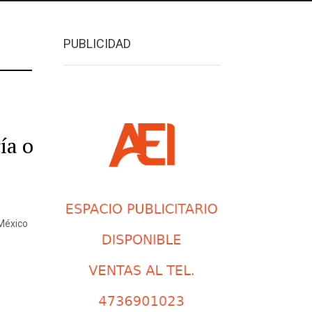
PUBLICIDAD
ía o
 México