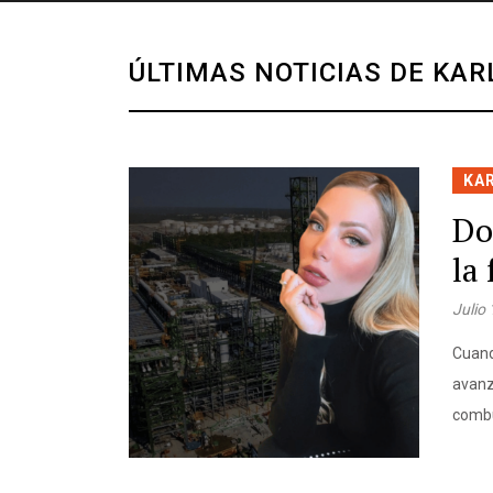
ÚLTIMAS NOTICIAS DE KAR
KA
Do
la
Julio
Cuand
avanz
combu