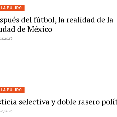
RLA PULIDO
spués del fútbol, la realidad de la
udad de México
 08,2026
RLA PULIDO
sticia selectiva y doble rasero polí
 06,2026