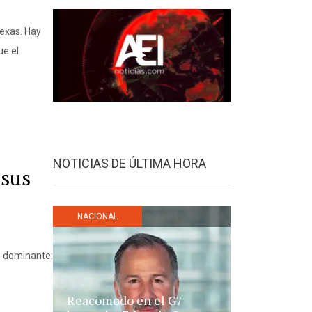
Texas. Hay
ue el
NOTICIAS DE ÚLTIMA HORA
 sus
NACIONAL
o dominante:
Reacomodo en el G7