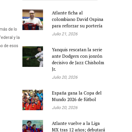
Atlante ficha al
colombiano David Ospina
para reforzar su portería
más de lo
Julio 21, 2026
ederal y la
no de esos
Yanquis rescatan la serie
ante Dodgers con jonrón
decisivo de Jazz Chisholm
Jr.
Julio 20, 2026
España gana la Copa del
Mundo 2026 de fútbol
Julio 20, 2026
Atlante vuelve a la Liga
MX tras 12 años; debutará