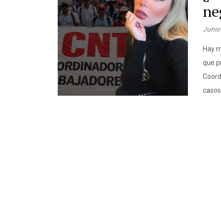
ne
Junio
Hay m
que p
Coord
casos