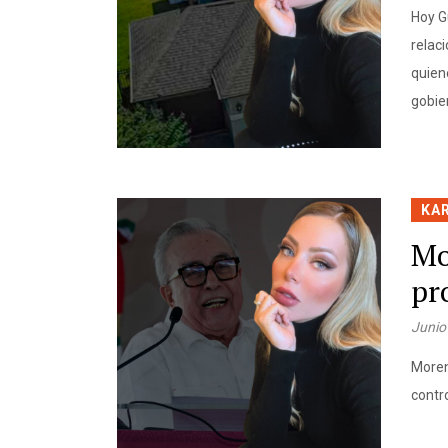
Hoy G
relac
quien
gobie
KA
Mo
pr
Junio
Moren
contr