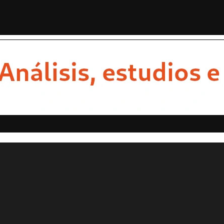
DE LOS GRANDES DESTINOS TURÍS...
Con emotivo mensaje
STAS
OPINION
ESTADOS
MULTIMEDIA
ENTRETENIMI