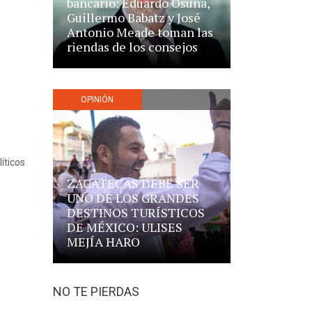
bancario: Eduardo Osuna,
Guillermo Babatz y José
Antonio Meade toman las
riendas de los consejos
OPINIÓN
íticos
ZACATECAS DEBE SER
UNO DE LOS GRANDES
DESTINOS TURÍSTICOS
DE MÉXICO: ULISES
MEJÍA HARO
NO TE PIERDAS