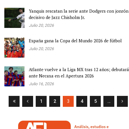
Yanquis rescatan la serie ante Dodgers con jonrón
decisivo de Jazz Chisholm Jr.
Julio 20, 2026
España gana la Copa del Mundo 2026 de fútbol
Julio 20, 2026
Atlante vuelve a la Liga MX tras 12 años; debutará
ante Necaxa en el Apertura 2026
Julio 16, 2026
(current)
1
2
3
4
5
…