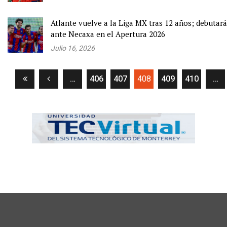
Atlante vuelve a la Liga MX tras 12 años; debutará
ante Necaxa en el Apertura 2026
Julio 16, 2026
(current)
…
406
407
408
409
410
…