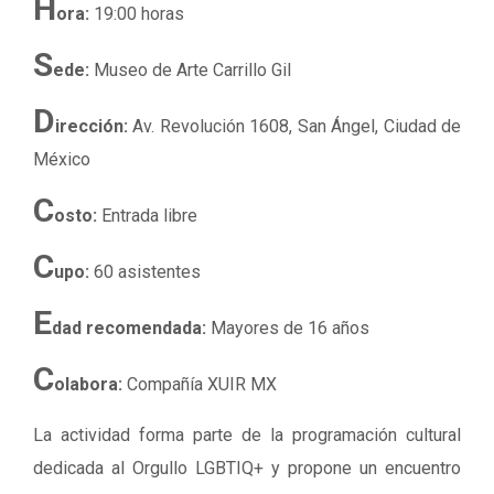
H
ora:
19:00 horas
S
ede:
Museo de Arte Carrillo Gil
D
irección:
Av. Revolución 1608, San Ángel, Ciudad de
México
C
osto:
Entrada libre
C
upo:
60 asistentes
E
dad recomendada:
Mayores de 16 años
C
olabora:
Compañía XUIR MX
La actividad forma parte de la programación cultural
dedicada al Orgullo LGBTIQ+ y propone un encuentro