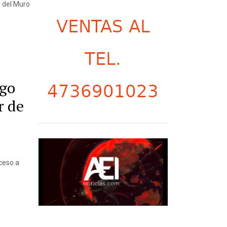
 del Muro
ngo
r de
ceso a