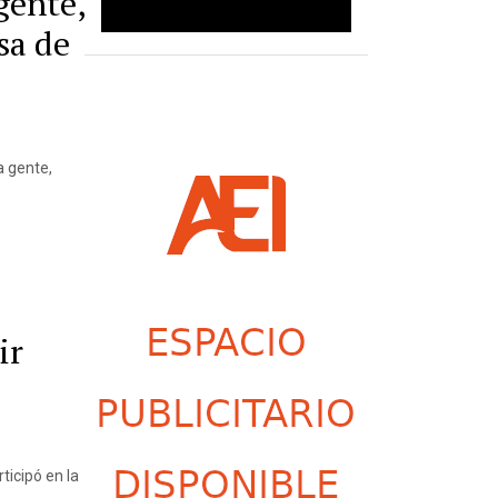
gente,
sa de
a gente,
ir
ticipó en la