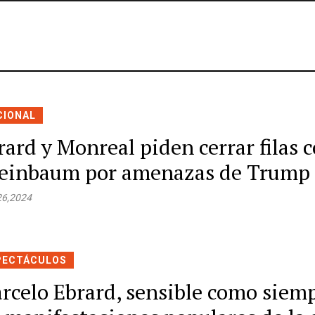
CIONAL
rard y Monreal piden cerrar filas 
einbaum por amenazas de Trump
26,2024
PECTÁCULOS
rcelo Ebrard, sensible como siemp