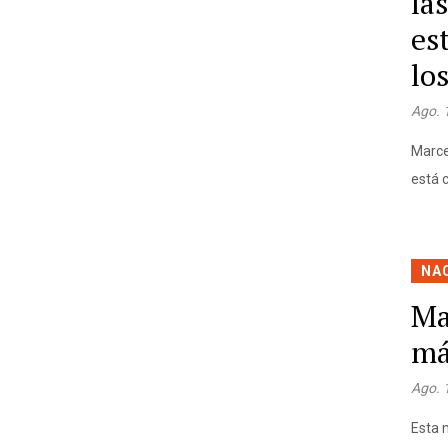
la
es
lo
Ago. 
Marce
está 
NA
Ma
má
Ago. 
Esta 