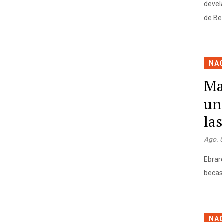
devel
de Be
NA
Ma
un
la
Ago. 
Ebrar
beca
NA