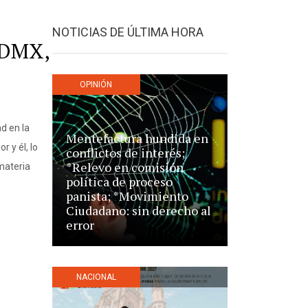
NOTICIAS DE ÚLTIMA HORA
 CDMX,
OPINIÓN
d en la
Mentefactura hundida en
 y él, lo
conflictos de interés;
*Relevo en comisión
materia
política de proceso
panista; *Movimiento
Ciudadano: sin derecho al
error
NACIONAL