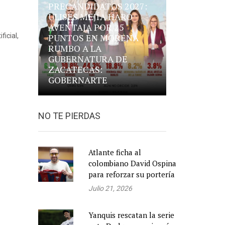
PRECANDIDATOS 2027:
ULISES MEJÍA HARO
AVENTAJA POR 25
icial,
PUNTOS EN MORENA
RUMBO A LA
GUBERNATURA DE
ZACATECAS:
GOBERNARTE
NO TE PIERDAS
Atlante ficha al
colombiano David Ospina
para reforzar su portería
Julio 21, 2026
Yanquis rescatan la serie