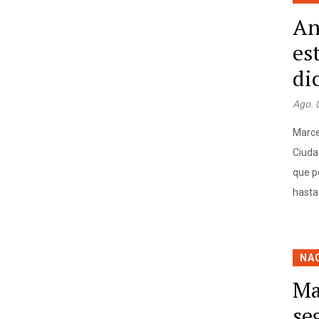
An
es
di
Ago. 
Marce
Ciuda
que p
hasta
NA
Ma
se