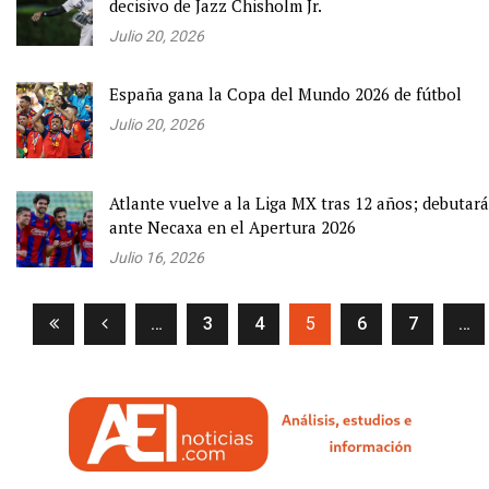
decisivo de Jazz Chisholm Jr.
Julio 20, 2026
España gana la Copa del Mundo 2026 de fútbol
Julio 20, 2026
Atlante vuelve a la Liga MX tras 12 años; debutará
ante Necaxa en el Apertura 2026
Julio 16, 2026
(current)
…
3
4
5
6
7
…