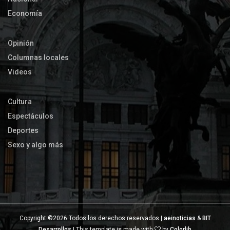
Economía
Opinión
Columnas locales
Videos
Cultura
Espectáculos
Deportes
Sexo y algo más
Copyright ©
2026 Todos los derechos reservados |
aeinoticias
&
BIT
Desarrollos
| This template is made with
by
Colorlib