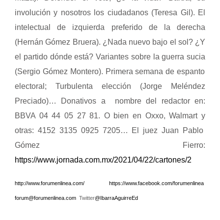
involución y nosotros los ciudadanos (Teresa Gil).
El
intelectual de izquierda preferido de la derecha
(Hernán Gómez Bruera).
¿Nada nuevo bajo el sol? ¿Y
el partido dónde está?
Variantes sobre la guerra sucia
(
Sergio Gómez Montero).
Primera semana de espanto
electoral; Turbulenta elección (Jorge Meléndez
Preciado)… D
onativos a nombre del redactor en:
BBVA 04 44 05 27 81. O bien en Oxxo, Walmart y
otras:
4152 3135 0925 7205… El juez Juan Pablo
Gómez Fierro:
https://www.jornada.com.mx/2021/04/22/cartones/2
http://www.forumenlinea.com/
https://www.facebook.com/forumenlinea
forum@forumenlinea.com
Twitter
@IbarraAguirreEd