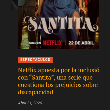
Ópe
Boce
un e
Abril 
ESPECTÁCULOS
Netflix apuesta por la inclusión
con “Santita”, una serie que
cuestiona los prejuicios sobre la
discapacidad
Abril 21, 2026