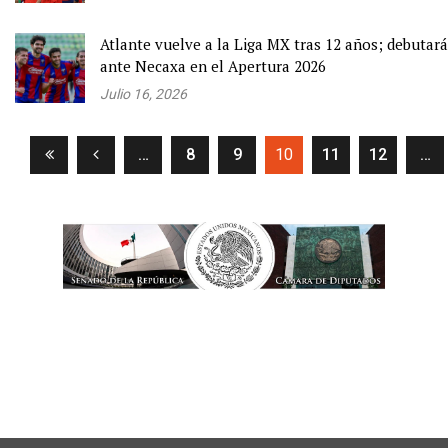
Atlante vuelve a la Liga MX tras 12 años; debutará
ante Necaxa en el Apertura 2026
Julio 16, 2026
(current)
…
8
9
10
11
12
…