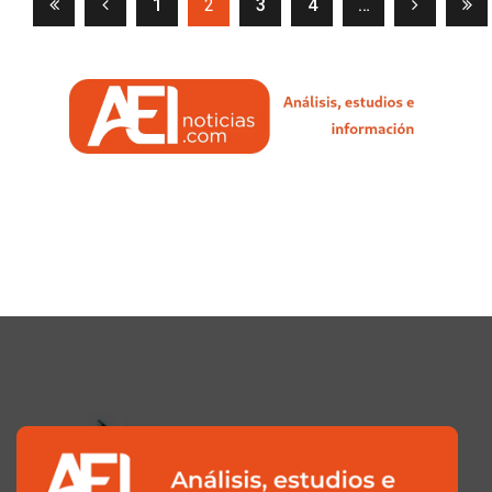
(current)
1
2
3
4
…