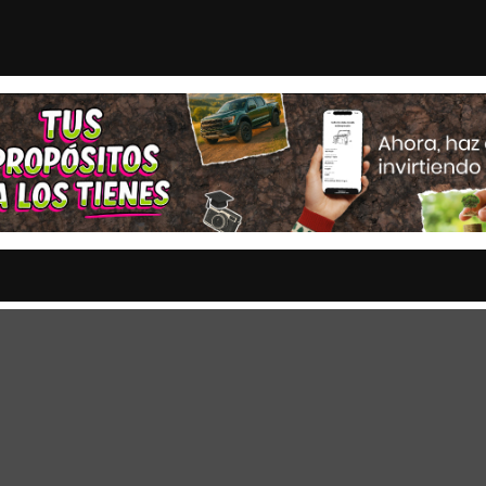
oto del hartazgo
Luis Cárdenas se de
STAS
OPINION
ESTADOS
MULTIMEDIA
ENTRETENIMI