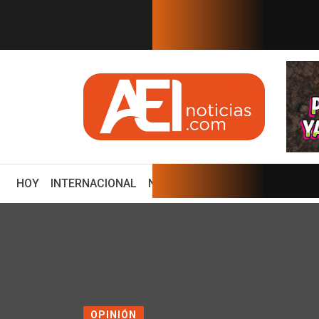
EN TIEMPO REAL
 años después. Comienzan "Di...
El v
(CURRENT)
HOY
INTERNACIONAL
NACIONAL
ECONOMÍA
ENCUE
OPINIÓN