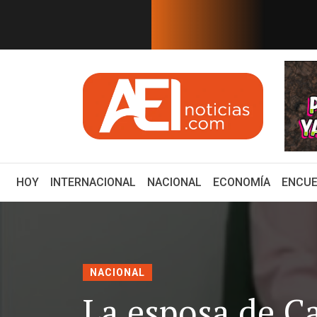
EN TIEMPO REAL
: Eduardo Osuna, Guillerm...
ZACATECAS DEBE SER UNO DE
(CURRENT)
HOY
INTERNACIONAL
NACIONAL
ECONOMÍA
ENCUE
NACIONAL
La esposa de C