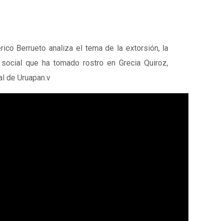
erico Berrueto analiza el tema de la extorsión, la
 social que ha tomado rostro en Grecia Quiroz,
al de Uruapan.v