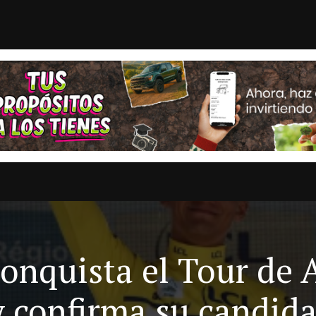
ieron relaciones diplomát...
Fujimori acepta dar
STAS
OPINION
ESTADOS
MULTIMEDIA
ENTRETENIMI
conquista el Tour de 
 confirma su candida