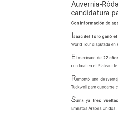
Auvernia-Ród
candidatura pa
Con información de age
I
saac del Toro ganó e
World Tour disputada en F
E
l mexicano de
22 año
con final en el Plateau de
R
emontó una desvent
Tuckwell para quedarse co
S
uma ya
tres vuelta
Emiratos Árabes Unidos, 