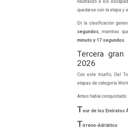
neutralizó a los escapad
quedarse con la etapa y el
En la clasificación gene
segundos
, mientras qu
minuto y 17 segundos
.
Tercera gran
2026
Con este triunfo, Del T
etapas de categoría Worl
Antes había conquistado:
T
our de los Emiratos 
T
irreno-Adriático