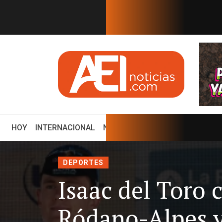
EN TIEMPO REAL
 SUS PREFERENCIAS
¿Por qué Perú y México romp
(CURRENT)
HOY
INTERNACIONAL
NACIONAL
ECONOMÍA
ENCUE
DEPORTES
Isaac del Toro 
Ródano-Alpes y