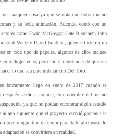
daptación desde hace muchos años.
o fue cualquier cosa ya que se nota que hubo mucho
tomas y su bella animación. Además, contó con un
e actores como
Ewan McGregor
,
Cate Blanchett
,
John
hristoph Waltz
y
David Bradley
, quienes hicieron un
ces en todo tipo de papeles, algunos de ellos incluso
en diálogos en sí, pero con la constancia de que sus
 hacer lo que sea para trabajar con Del Toro.
 su lanzamiento llegó en enero de 2017 cuando se
ro después se dio a conocer, en noviembre del mismo
 suspendida ya que no podían encontrar algún estudio
e al año siguiente que el proyecto revivió gracias a la
o tuvo ningún tipo de temor para darle al cineasta lo
a adaptación se convirtiera en realidad.