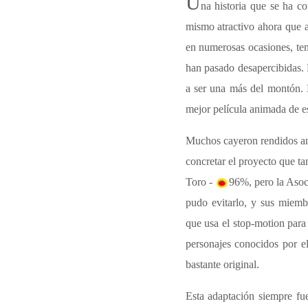
U
na historia que se ha c
mismo atractivo ahora que a
en numerosas ocasiones, te
han pasado desapercibidas.
a ser una más del montón.
mejor película animada de es
Muchos cayeron rendidos ant
concretar el proyecto que ta
Toro -
96%
, pero la Aso
pudo evitarlo, y sus miembr
que usa el stop-motion para 
personajes conocidos por e
bastante original.
Esta adaptación siempre fu