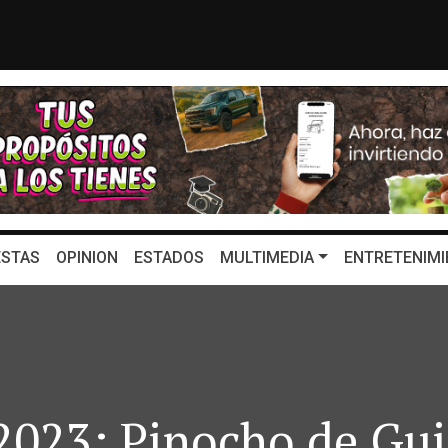
o rompieron relaciones diplomát...
Fujimori acep
STAS
OPINION
ESTADOS
MULTIMEDIA
ENTRETENIMI
2023: Pinocho de Gui