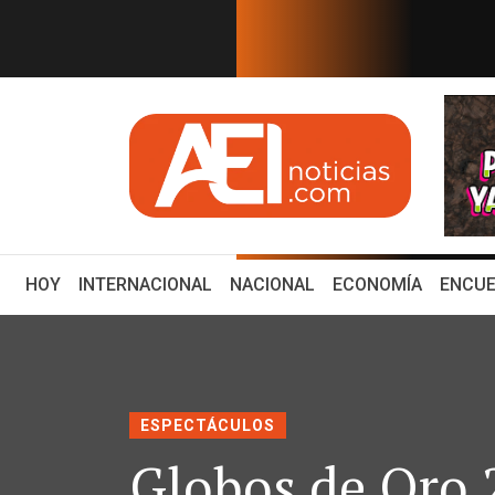
EN TIEMPO REAL
STRAN SUS PREFERENCIAS
¿Por qué Perú y Méxic
(CURRENT)
HOY
INTERNACIONAL
NACIONAL
ECONOMÍA
ENCUE
ESPECTÁCULOS
Globos de Oro 