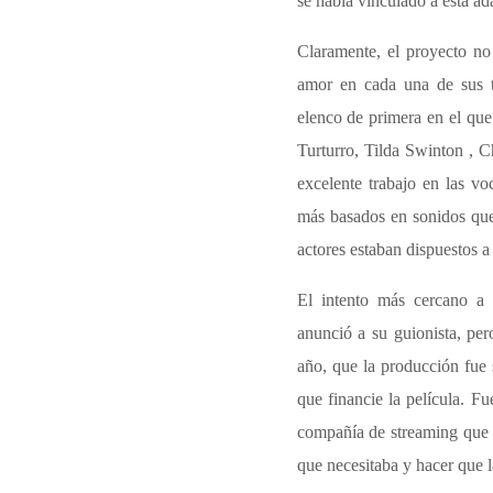
se había vinculado a esta a
Claramente, el proyecto n
amor en cada una de sus 
elenco de primera en el qu
Turturro
,
Tilda Swinton
,
C
excelente trabajo en las vo
más basados en sonidos que 
actores estaban dispuestos a
El intento más cercano a
anunció a su guionista, pe
año, que la producción fue
que financie la película. Fu
compañía de streaming que n
que necesitaba y hacer que l