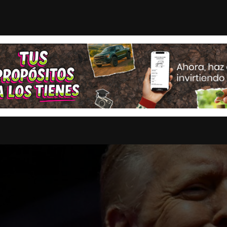
aum para recuperar importa...
¿Por qué Sheinbaum quier
STAS
OPINION
ESTADOS
MULTIMEDIA
ENTRETENIMI