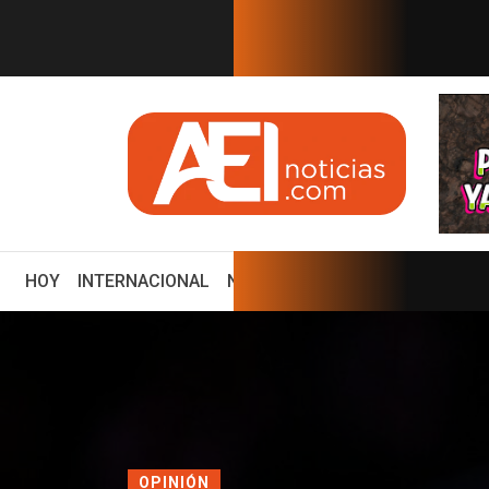
EN TIEMPO REAL
o serán publicado en mi...
¿Cuál es el plan de Sheinb
(CURRENT)
HOY
INTERNACIONAL
NACIONAL
ECONOMÍA
ENCUE
OPINIÓN