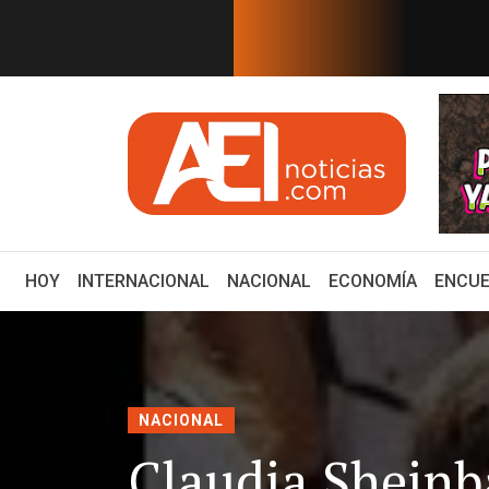
EN TIEMPO REAL
 conflictos de interés; *Rele...
PRECANDIDATOS 2027: U
(CURRENT)
HOY
INTERNACIONAL
NACIONAL
ECONOMÍA
ENCUE
NACIONAL
Claudia Sheinba