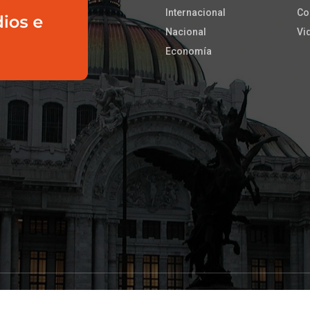
Internacional
Co
Nacional
Vi
Economía
os los derechos reservados |
aeinoticias
&
BIT Desarrollos
| This template is m