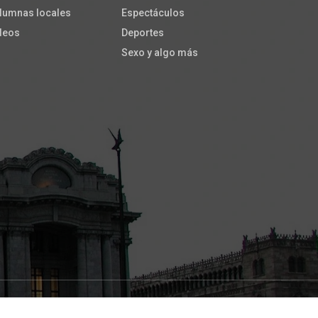
lumnas locales
Espectáculos
deos
Deportes
Sexo y algo más
ade with
by
Colorlib