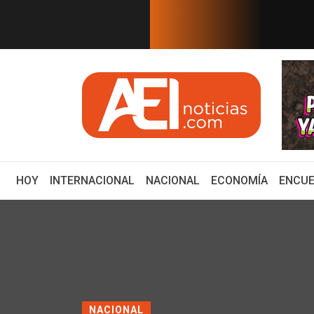
EN TIEMPO REAL
ancario: Eduardo Osuna, Guillerm...
ZACATECAS DEBE SER 
(CURRENT)
HOY
INTERNACIONAL
NACIONAL
ECONOMÍA
ENCUE
NACIONAL