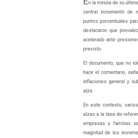
E
n la minuta de su últim
central incrementó de 
puntos porcentuales para
destacaron que prevale
acelerado ante presione
previsto.
El documento, que no ide
hace el comentario, señ
inflaciones general y s
alza.
En este contexto, varios
alzas a la tasa de refere
empresas y familias se
magnitud de los increm