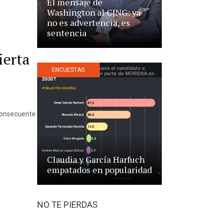
El mensaje de
Washington al CJNG: ya
no es advertencia, es
sentencia
ierta
ENCUESTAS
 consecuente
Claudia y García Harfuch
empatados en popularidad
NO TE PIERDAS