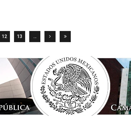
rent)
12
13
…