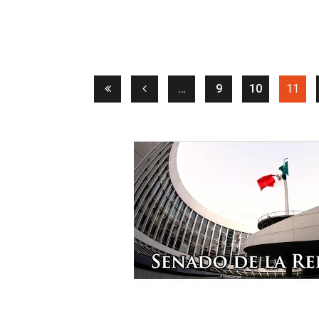
(cur
…
9
10
11