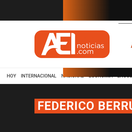
EN TIEMPO REAL
 CJNG: ya no es advertenc...
Claudia y García Harf
(CURRENT)
HOY
INTERNACIONAL
NACIONAL
ECONOMÍA
ENCUE
FEDERICO BERR