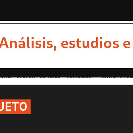
uch empatados en popularidad
Lo de Nay Salvatory n
STAS
OPINION
ESTADOS
MULTIMEDIA
ENTRETENIMI
UETO