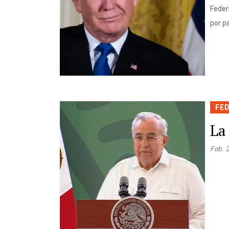
Feder
por p
FE
La
Feb. 