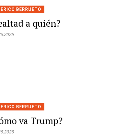
DERICO BERRUETO
ealtad a quién?
25,2025
DERICO BERRUETO
ómo va Trump?
25,2025