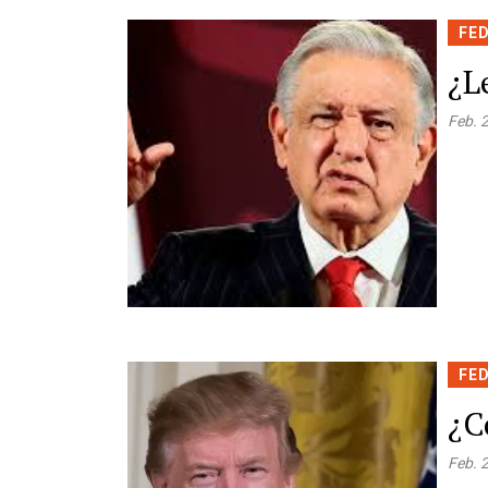
FE
¿L
Feb. 
FE
¿C
Feb. 