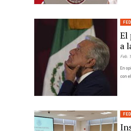
FE
El
a 
Feb. 
En op
con el
FE
In